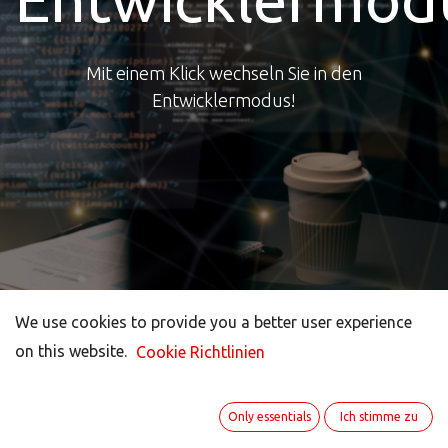
Mit einem Klick wechseln Sie in den
Entwicklermodus!
We use cookies to provide you a better user experience
We use cookies to provide you a better user experience
on this website.
on this website.
Cookie Richtlinien
Cookie Richtlinien
Sparen Sie wertvolle
Only essentials
Only essentials
Ich stimme zu
Ich stimme zu