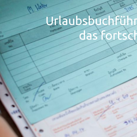
Urlaubsbuchführ
das forts