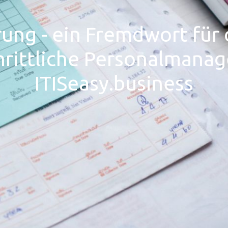
ung - ein Fremdwort für 
chrittliche Personalmana
ITISeasy.business