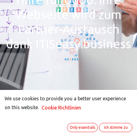
Webseite wird zum
Partner-Austausch
dank ITISeasy.business
We use cookies to provide you a better user experience
We use cookies to provide you a better user experience
on this website.
on this website.
Cookie Richtlinien
Cookie Richtlinien
Only essentials
Only essentials
Ich stimme zu
Ich stimme zu